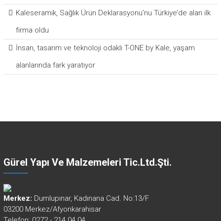
Kaleseramik, Sağlık Ürün Deklarasyonu’nu Türkiye’de alan ilk
firma oldu
İnsan, tasarım ve teknoloji odaklı T-ONE by Kale, yaşam
alanlarında fark yaratıyor
Gürel Yapı Ve Malzemeleri Tic.Ltd.Şti.
Merkez:
Dumlupınar, Kadınana Cad. No:13/F
03200 Merkez/Afyonkarahisar
Telefon: 0272 - 214 04 04