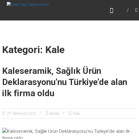
Skip
GÜREL YAPI MALZEMELERI
to
Afyonkarahisar
content
Kategori: Kale
Kaleseramik, Sağlık Ürün
Deklarasyonu’nu Türkiye’de alan
ilk firma oldu
21 Temmuz 2015
eksen
Kale