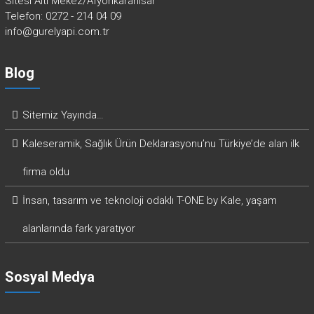
Sitesi Altı Mekez/Afyonkarahisar
Telefon: 0272 - 214 04 09
info@gurelyapi.com.tr
Blog
Sitemiz Yayında…
Kaleseramik, Sağlık Ürün Deklarasyonu’nu Türkiye’de alan ilk
firma oldu
İnsan, tasarım ve teknoloji odaklı T-ONE by Kale, yaşam
alanlarında fark yaratıyor
Sosyal Medya