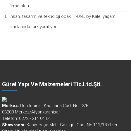
firma oldu
İnsan, tasarım ve teknoloji odaklı T-ONE by Kale, yaşam
alanlarında fark yaratıyor
Gürel Yapı Ve Malzemeleri Tic.Ltd.Şti.
Merkez:
Dumlupınar, Kadınana Cad. No:13/F
03200 Merkez/Afyonkarahisar
Telefon: 0272 - 214 04 04
Showroom:
Kasımpaşa Mah. Gazlıgöl Cad. No:111/1B Özer