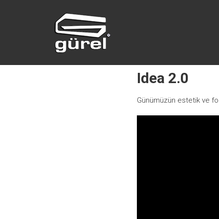
Skip
GÜREL YAPI
to
content
MALZEMELERI
Afyonkarahisar
Idea 2.0
Günümüzün estetik ve fonks