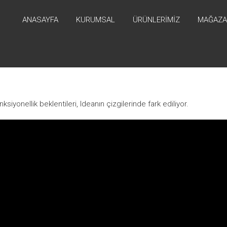
ANASAYFA
KURUMSAL
ÜRÜNLERIMIZ
MAĞAZA
iyonellik beklentileri, Ideanın çizgilerinde fark ediliyor.